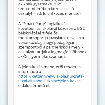
akiknek gyermeke 2025
szeptemberében kezdi az első
osztályt. (lsd: Jelentkezés menete)
A “Smart-Party” foglalkozást
követően az iskolával közösen a BGC
beiskolázásért felelős
munkacsoportja javaslatot tesz, arra
vonatkozólag, hogy pedagógiai
szempontból a partneriskola melyik
osztályát tartják a legmegfelelőbbnek
az Ön gyermeke számára.
A jelentkezés menetéről részletes
információ a
https://kettannyelvuiskola.hu/csata-
utcai-altalanos-iskola/#jelentkezes
oldalon érhető el.