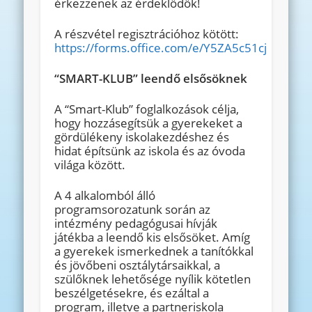
érkezzenek az érdeklődők!
A részvétel regisztrációhoz kötött:
https://forms.office.com/e/Y5ZA5c51cj
“SMART-KLUB” leendő elsősöknek
A “Smart-Klub” foglalkozások célja,
hogy hozzásegítsük a gyerekeket a
gördülékeny iskolakezdéshez és
hidat építsünk az iskola és az óvoda
világa között.
A 4 alkalomból álló
programsorozatunk során az
intézmény pedagógusai hívják
játékba a leendő kis elsősöket. Amíg
a gyerekek ismerkednek a tanítókkal
és jövőbeni osztálytársaikkal, a
szülőknek lehetősége nyílik kötetlen
beszélgetésekre, és ezáltal a
program, illetve a partneriskola