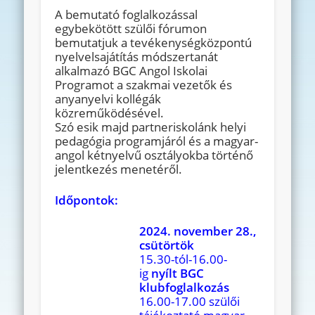
A bemutató foglalkozással
egybekötött szülői fórumon
bemutatjuk a tevékenységközpontú
nyelvelsajátítás módszertanát
alkalmazó BGC Angol Iskolai
Programot a szakmai vezetők és
anyanyelvi kollégák
közreműködésével.
Szó esik majd partneriskolánk helyi
pedagógia programjáról és a magyar-
angol kétnyelvű osztályokba történő
jelentkezés menetéről.
Időpontok:
2024. november 28.,
csütörtök
15.30-tól-16.00-
ig
nyílt BGC
klubfoglalkozás
16.00-17.00 szülői