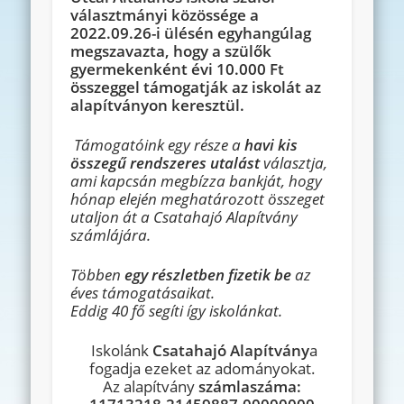
választmányi közössége a
2022.09.26-i ülésén egyhangúlag
megszavazta, hogy a szülők
gyermekenként évi 10.000 Ft
összeggel támogatják az iskolát az
alapítványon keresztül.
Támogatóink egy része a
havi kis
összegű rendszeres utalást
választja,
ami kapcsán megbízza bankját, hogy
hónap elején meghatározott összeget
utaljon át a Csatahajó Alapítvány
számlájára.
Többen
egy részletben fizetik be
az
éves támogatásaikat.
Eddig 40 fő segíti így iskolánkat.
Iskolánk
Csatahajó Alapítvány
a
fogadja ezeket az adományokat.
Az alapítvány
számlaszáma: