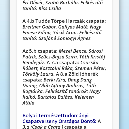
Éri Olivér, Szabó Borbála
.
Felkészítő
tanító: Kiss Csilla
A 4.b Tudós Törpe Harcsák csapata:
Breitner Gábor, Gallyas Máté, Nagy
Emese Edina, Sásik Áron
.
Felkészítő
tanító: Szujóné Somogyi Ágnes
Az 5.b csapata:
Mezei Bence, Sárosi
Patrik, Szűcs-Bajza Szira, Tóth Kristóf
Bendegúz
. A 7.a csapata:
Csucska
Róbert, Kosztolni Réka, Szemen Péter,
Törköly Laura
. A 8.a Zöld lóherék
csapata:
Berki Kíra, Dang Dang
Duong, Oláh Ajtony Ambrus, Tóth
Boglárka. Felkészítő tanárok: Nagy
Ildikó, Bartalos Balázs, Kelemen
Attila
Bolyai Természettudományi
Csapatverseny Országos Döntő:
A
3.a (Csak a Csata )
csapata a