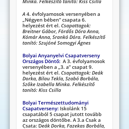
Minka. Felkészítő tanító: Kiss Csilla
A
4. évfolyamosok versenyében a
„Négyen bében” csapata 6.
helyezést ért el.
Csapattagok:
Breitner Gábor, Fördős Dóra Anna,
Kómár Anna, Srankó Dóra. Felkészítő
tanító: Szujóné Somogyi Ágnes
Bolyai Anyanyelvi Csapatverseny
Országos Döntő:
A 3. é
vfolyamosok
versenyében a „3. a” csapat 9.
helyezést ért el.
Csapattagok: Deák
Dorka, Bilau Tekla, Szabó Borbála,
Szőke Izabella Minka. Felkészítő
tanító: Kiss Csilla
Bolyai Természettudományi
Csapatverseny:
Isko
lánk 15
csapatából 5 csapat jutott tovább
az országos döntőbe. A 3.a Csak a
Csata: D
eák Dorka, Fazekas Borbála,