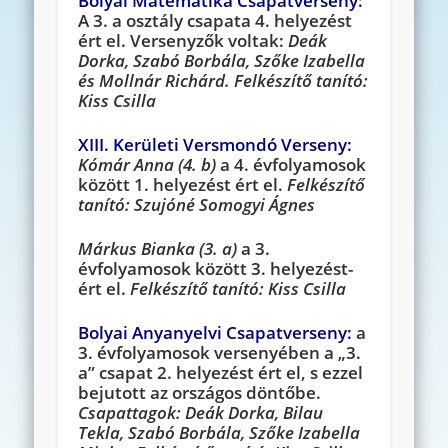
Bolyai Matematika Csapatverseny:
A 3. a osztály csapata 4. helyezést
ért el. Versenyzők voltak:
Deák
Dorka, Szabó Borbála, Szőke Izabella
és Mollnár Richárd. Felkészítő tanító:
Kiss Csilla
XIII. Kerületi Versmondó Verseny:
Kómár Anna (4. b)
a 4. évfolyamosok
között 1. helyezést ért el.
Felkészítő
tanító: Szujóné Somogyi Ágnes
Márkus Bianka (3. a)
a 3.
évfolyamosok között 3. helyezést-
ért el.
Felkészítő tanító: Kiss Csilla
Bolyai Anyanyelvi Csapatverseny:
a
3. é
vfolyamosok versenyében a „3.
a” csapat 2. helyezést ért el, s ezzel
bejutott az országos döntőbe.
Csapattagok: Deák Dorka, Bilau
Tekla, Szabó Borbála, Szőke Izabella