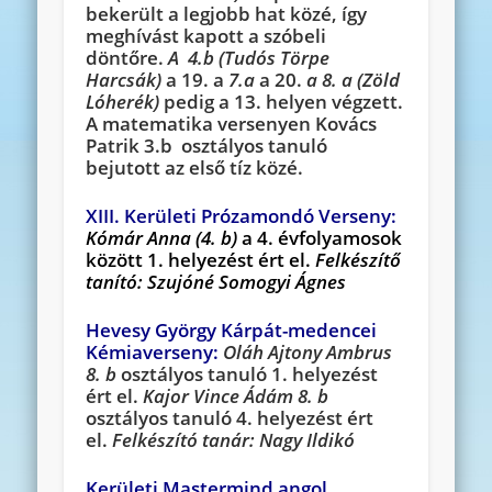
bekerült a legjobb hat közé, így
meghívást kapott a szóbeli
döntőre.
A 4.b (Tudós
Törpe
Harcsák)
a 19. a
7.a
a 20.
a
8. a (Zöld
Lóherék)
pedig a 13. helyen végzett.
A matematika versenyen Kovács
Patrik 3.b osztályos tanuló
bejutott az első tíz közé.
XIII. Kerületi Prózamondó Verseny:
Kómár Anna
(4. b)
a 4. évfolyamosok
között 1. helyezést ért el.
Felkészítő
tanító: Szujóné Somogyi Ágnes
Hevesy György Kárpát-medencei
Kémiaverseny:
Oláh Ajtony Ambrus
8. b
osztályos tanuló 1. helyezést
ért el.
Kajor Vince Ádám 8. b
osztályos tanuló 4. helyezést ért
el.
Felkészító tanár: Nagy Ildikó
Kerületi Mastermind angol