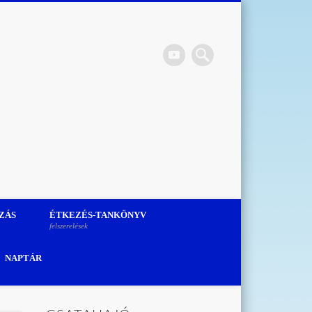
Csata Utcai Általános
Iskola
ZÁS
ÉTKEZÉS-TANKÖNYV
felszerelések
NAPTÁR