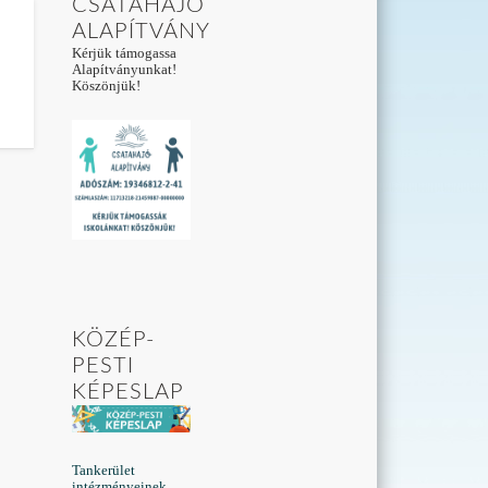
CSATAHAJÓ
ALAPÍTVÁNY
Kérjük támogassa
Alapítványunkat!
Köszönjük!
KÖZÉP-
PESTI
KÉPESLAP
Tankerület
intézményeinek