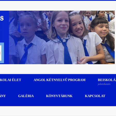
SKOLAI ÉLET
ANGOL KÉTNYELVŰ PROGRAM
BEISKOLÁ
jelentkezés
ÁNY
GALÉRIA
KÖNYVTÁRUNK
KAPCSOLAT