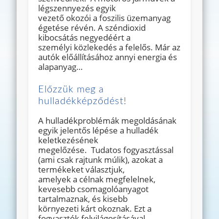
légszennyezés egyik
vezető okozói a foszilis üzemanyag
égetése révén. A széndioxid
kibocsátás negyedéért a
személyi közlekedés a felelős. Már az
autók előállításához annyi energia és
alapanyag…
Előzzük meg a
hulladékképződést!
A hulladékproblémák megoldásának
egyik jelentős lépése a hulladék
keletkezésének
megelőzése. Tudatos fogyasztással
(ami csak rajtunk múlik), azokat a
termékeket választjuk,
amelyek a célnak megfelelnek,
kevesebb csomagolóanyagot
tartalmaznak, és kisebb
környezeti kárt okoznak. Ezt a
fogyasztók felvilágosításával,