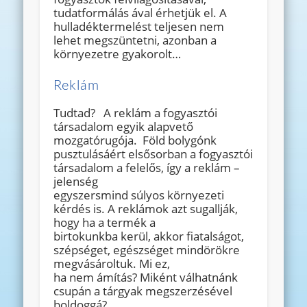
tudatformálás ával érhetjük el. A
hulladéktermelést teljesen nem
lehet megszüntetni, azonban a
környezetre gyakorolt…
Reklám
Tudtad? A reklám a fogyasztói
társadalom egyik alapvető
mozgatórugója. Föld bolygónk
pusztulásáért elsősorban a fogyasztói
társadalom a felelős, így a reklám –
jelenség
egyszersmind súlyos környezeti
kérdés is. A reklámok azt sugallják,
hogy ha a termék a
birtokunkba kerül, akkor fiatalságot,
szépséget, egészséget mindörökre
megvásároltuk. Mi ez,
ha nem ámítás? Miként válhatnánk
csupán a tárgyak megszerzésével
boldoggá?…