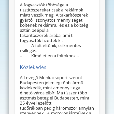
A fogyasztók többsége a
tisztítószereket csak a reklámok
miatt veszik meg. A takarítószerek
gyártói iszonyatos mennyiséget
költenek reklámra, és ez a költség
aztán beépül a
takarítószerek árába, ami ti
fogyasztók fizettek ki.
– A folt eltűnik, csíkmentes
csillogás..
– Kíméletlen a foltokhoz…
Közlekedés
A Levegő Munkacsoport szerint
Budapesten jelenleg több jármű
közlekedik, mint amennyit egy
élhető város elbír. Ma tízszer több
asztmás beteg él Budapesten, mint
25 évvel ezelőtt,
tüdőrákban pedig háromszor annyian
szenvednek. A motoros járművek a